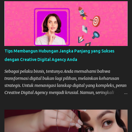
Tips Membangun Hubungan Jangka Panjang yang Sukses
dengan Creative Digital Agency Anda
Sebagai pelaku bisnis, tentunya Anda memahami bahwa
transformasi digital bukan lagi pilihan, melainkan keharusan
strategis. Untuk menavigasi lanskap digital yang kompleks, peran
Creative Digital Agency menjadi krusial. Namun, seringkali
kemitraan ini hanya bersifat transaksional berakhir setelah satu
proyek selesai. Padahal, kunci sukses digital berkelanjutan adalah
membangun hubungan jangka panjang, layaknya membangun
tim internal yang solid. Hubungan yang stabil dan strategis
dengan agency dapat mengurangi biaya onboarding, memastikan