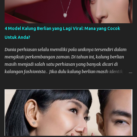
konsistensi brand, dan mengakselerasi ekspansi bisnis Anda.
Berikut adalah tips strategis untuk membangun kemitraan yang
sukses dan bertahan lama. Mengapa Stabilitas Kemitraan Digital
Sangat Penting? Hubungan yang singkat dengan Digital Agency
4 Model Kalung Berlian yang Lagi Viral: Mana yang Cocok
seringkali mengakibatkan inkonsistensi. Setiap agency baru
Untuk Anda?
memerlukan waktu untuk memahami DNA merek Anda, budaya
perusahaan, dan tantangan pasar yang spesifik. Kemitraan
Dunia perhiasan selalu memiliki pola uniknya tersendiri dalam
jangka panjang memastikan bahwa agensi te...
mengikuti perkembangan zaman. Di tahun ini, kalung berlian
masih menjadi salah satu perhiasan yang banyak dicari di
kalangan fashionista . Jika dulu kalung berlian masih identik
dengan nuansa formal yang kaku, trend model kalung yang lagi
viral belakangan ini justru bisa bersifat lebih dinamis. Bagi Anda
yang sedang mencari atau menambah koleksi necklace diamond,
artikel ini akan memberikan beberapa rekomendasi modelnya
yang lagi viral. Yuk, langsung kita simak bersama-sama
pembahasannya, di bawah ini! Model Kalung Berlian Terbaru
yang Lagi Viral Dan berikut setidaknya ada 4 model necklace
diamond yang belakangan ini viral, yang wajib Anda lirik. The