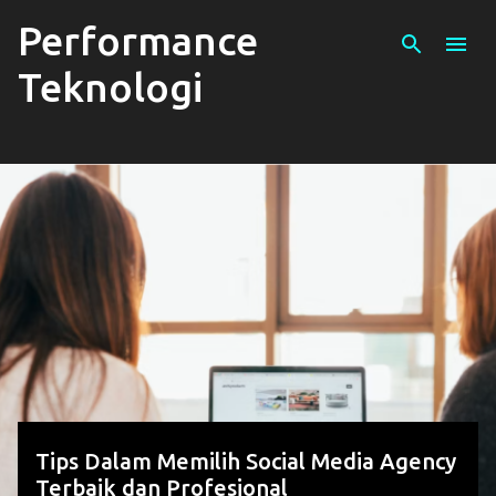
Performance
Skip to main content
Teknologi
P
o
s
t
s
Tips Dalam Memilih Social Media Agency
Terbaik dan Profesional