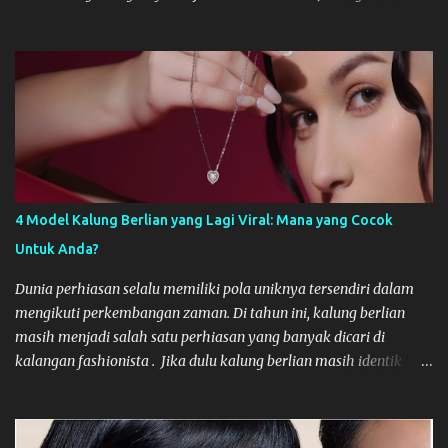
kemitraan ini hanya bersifat transaksional berakhir setelah satu
proyek selesai. Padahal, kunci sukses digital berkelanjutan adalah
membangun hubungan jangka panjang, layaknya membangun
tim internal yang solid. Hubungan yang stabil dan strategis
dengan agency dapat mengurangi biaya onboarding, memastikan
konsistensi brand, dan mengakselerasi ekspansi bisnis Anda.
Berikut adalah tips strategis untuk membangun kemitraan yang
sukses dan bertahan lama. Mengapa Stabilitas Kemitraan Digital
Sangat Penting? Hubungan yang singkat dengan Digital Agency
4 Model Kalung Berlian yang Lagi Viral: Mana yang Cocok
seringkali mengakibatkan inkonsistensi. Setiap agency baru
Untuk Anda?
memerlukan waktu untuk memahami DNA merek Anda, budaya
perusahaan, dan tantangan pasar yang spesifik. Kemitraan
Dunia perhiasan selalu memiliki pola uniknya tersendiri dalam
jangka panjang memastikan bahwa agensi te...
mengikuti perkembangan zaman. Di tahun ini, kalung berlian
masih menjadi salah satu perhiasan yang banyak dicari di
kalangan fashionista . Jika dulu kalung berlian masih identik
dengan nuansa formal yang kaku, trend model kalung yang lagi
viral belakangan ini justru bisa bersifat lebih dinamis. Bagi Anda
yang sedang mencari atau menambah koleksi necklace diamond,