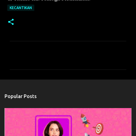
KECANTIKAN
C
o
m
m
e
n
Popular Posts
t
s