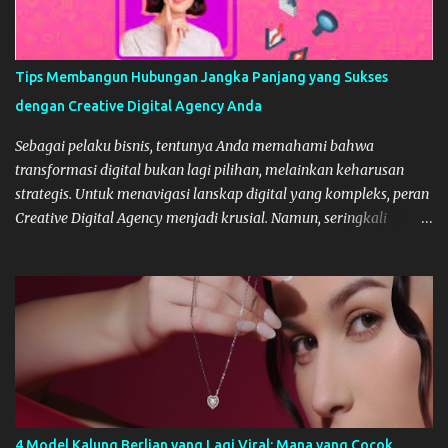
Tips Membangun Hubungan Jangka Panjang yang Sukses
dengan Creative Digital Agency Anda
Sebagai pelaku bisnis, tentunya Anda memahami bahwa
transformasi digital bukan lagi pilihan, melainkan keharusan
strategis. Untuk menavigasi lanskap digital yang kompleks, peran
Creative Digital Agency menjadi krusial. Namun, seringkali
kemitraan ini hanya bersifat transaksional berakhir setelah satu
proyek selesai. Padahal, kunci sukses digital berkelanjutan adalah
membangun hubungan jangka panjang, layaknya membangun
tim internal yang solid. Hubungan yang stabil dan strategis
dengan agency dapat mengurangi biaya onboarding, memastikan
konsistensi brand, dan mengakselerasi ekspansi bisnis Anda.
Berikut adalah tips strategis untuk membangun kemitraan yang
sukses dan bertahan lama. Mengapa Stabilitas Kemitraan Digital
Sangat Penting? Hubungan yang singkat dengan Digital Agency
4 Model Kalung Berlian yang Lagi Viral: Mana yang Cocok