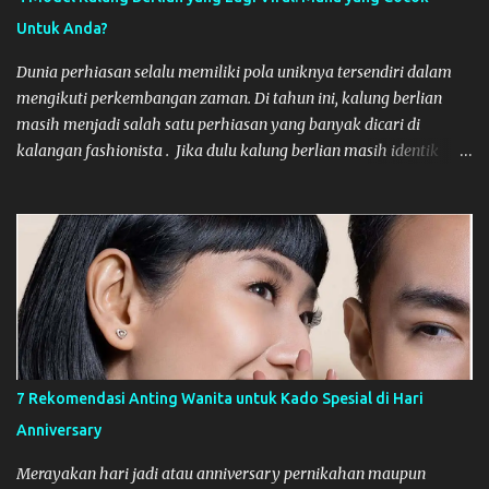
seringkali mengakibatkan inkonsistensi. Setiap agency baru
Untuk Anda?
memerlukan waktu untuk memahami DNA merek Anda, budaya
perusahaan, dan tantangan pasar yang spesifik. Kemitraan
Dunia perhiasan selalu memiliki pola uniknya tersendiri dalam
jangka panjang memastikan bahwa agensi te...
mengikuti perkembangan zaman. Di tahun ini, kalung berlian
masih menjadi salah satu perhiasan yang banyak dicari di
kalangan fashionista . Jika dulu kalung berlian masih identik
dengan nuansa formal yang kaku, trend model kalung yang lagi
viral belakangan ini justru bisa bersifat lebih dinamis. Bagi Anda
yang sedang mencari atau menambah koleksi necklace diamond,
artikel ini akan memberikan beberapa rekomendasi modelnya
yang lagi viral. Yuk, langsung kita simak bersama-sama
pembahasannya, di bawah ini! Model Kalung Berlian Terbaru
yang Lagi Viral Dan berikut setidaknya ada 4 model necklace
diamond yang belakangan ini viral, yang wajib Anda lirik. The
Floating Diamond Model floating diamond atau solitaire
7 Rekomendasi Anting Wanita untuk Kado Spesial di Hari
minimalis ini, menggunakan rantai kalung yang tipis, sehingga
Anniversary
berlian utamanya akan terlihat seolah-olah sedang mengapung
di atas leher pemakainya. Gaya ini menjadi sangat populer b...
Merayakan hari jadi atau anniversary pernikahan maupun