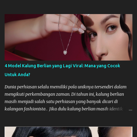
kemitraan ini hanya bersifat transaksional berakhir setelah satu
proyek selesai. Padahal, kunci sukses digital berkelanjutan adalah
membangun hubungan jangka panjang, layaknya membangun
tim internal yang solid. Hubungan yang stabil dan strategis
dengan agency dapat mengurangi biaya onboarding, memastikan
konsistensi brand, dan mengakselerasi ekspansi bisnis Anda.
Berikut adalah tips strategis untuk membangun kemitraan yang
sukses dan bertahan lama. Mengapa Stabilitas Kemitraan Digital
Sangat Penting? Hubungan yang singkat dengan Digital Agency
4 Model Kalung Berlian yang Lagi Viral: Mana yang Cocok
seringkali mengakibatkan inkonsistensi. Setiap agency baru
Untuk Anda?
memerlukan waktu untuk memahami DNA merek Anda, budaya
perusahaan, dan tantangan pasar yang spesifik. Kemitraan
Dunia perhiasan selalu memiliki pola uniknya tersendiri dalam
jangka panjang memastikan bahwa agensi te...
mengikuti perkembangan zaman. Di tahun ini, kalung berlian
masih menjadi salah satu perhiasan yang banyak dicari di
kalangan fashionista . Jika dulu kalung berlian masih identik
dengan nuansa formal yang kaku, trend model kalung yang lagi
viral belakangan ini justru bisa bersifat lebih dinamis. Bagi Anda
yang sedang mencari atau menambah koleksi necklace diamond,