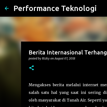
Performance Teknologi
Berita Internasional Terhang
posted by
Rizky
on
August 07, 2018
Mengakses berita melalui internet m
salah satu hal yang saat ini sering d
oleh masyarakat di Tanah Air. Seperti ya