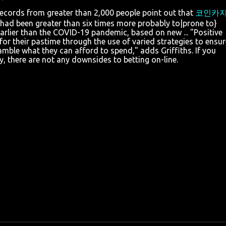
records from greater than 2,000 people point out that
코인카
s had been greater than six times more probably to|prone to}
arlier than the COVID-19 pandemic, based on new ... "Positive
or their pastime through the use of varied strategies to ensur
amble what they can afford to spend," adds Griffiths. If you
y, there are not any downsides to betting on-line.