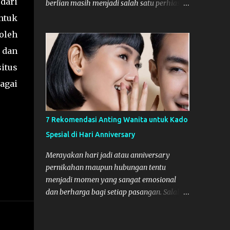
dari
berlian masih menjadi salah satu perhiasan
Hubungan yang singkat dengan Digital
yang banyak dicari di kalangan fashionista
ntuk
Agency seringkali mengakibatkan
. Jika dulu kalung berlian masih identik
oleh
inkonsistensi. Setiap agency baru
dengan nuansa formal yang kaku, trend
memerlukan waktu untuk memahami DNA
 dan
model kalung yang lagi viral belakangan ini
merek Anda, budaya perusahaan, dan
justru bisa bersifat lebih dinamis. Bagi Anda
itus
tantangan pasar yang spesifik. Kemitraan
yang sedang mencari atau menambah
agai
jangka panjang memastikan bahwa agensi
koleksi necklace diamond, artikel ini akan
te...
memberikan beberapa rekomendasi
modelnya yang lagi viral. Yuk, langsung
7 Rekomendasi Anting Wanita untuk Kado
kita simak bersama-sama pembahasannya,
Spesial di Hari Anniversary
di bawah ini! Model Kalung Berlian Terbaru
yang Lagi Viral Dan berikut setidaknya ada
Merayakan hari jadi atau anniversary
4 model necklace diamond yang
pernikahan maupun hubungan tentu
belakangan ini viral, yang wajib Anda lirik.
menjadi momen yang sangat emosional
The Floating Diamond Model floating
dan berharga bagi setiap pasangan. Salah
diamond atau solitaire minimalis ini,
satu cara terbaik untuk menunjukkan rasa
menggunakan rantai kalung yang tipis,
cinta dan apresiasi Anda adalah dengan
sehingga berlian utamanya akan terlihat
memberikan kado yang tidak hanya indah,