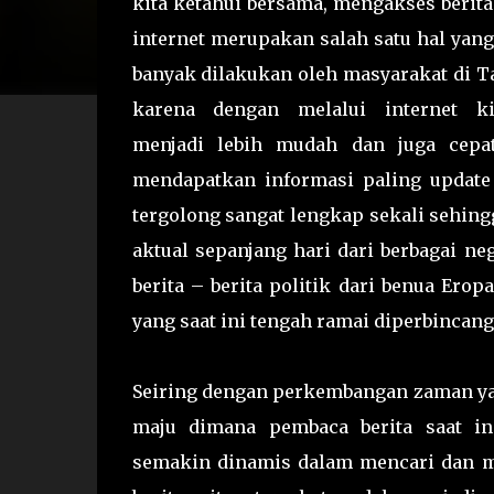
kita ketahui bersama, mengakses berita
internet merupakan salah satu hal yang 
banyak dilakukan oleh masyarakat di T
karena dengan melalui internet ki
menjadi lebih mudah dan juga cepa
mendapatkan informasi paling update
tergolong sangat lengkap sekali sehin
aktual sepanjang hari dari berbagai ne
berita – berita politik dari benua Erop
yang saat ini tengah ramai diperbincan
Seiring dengan perkembangan zaman y
maju dimana pembaca berita saat in
semakin dinamis dalam mencari dan 