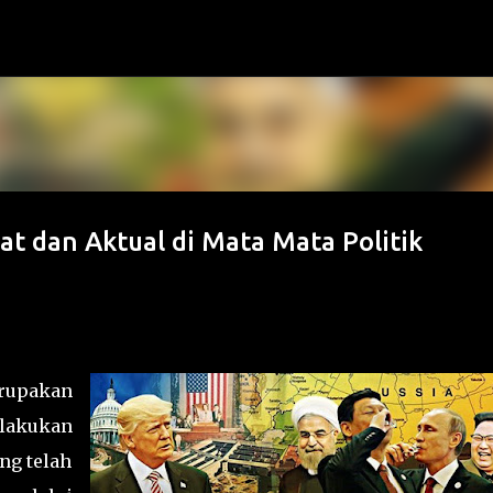
Skip to main content
at dan Aktual di Mata Mata Politik
erupakan
ilakukan
ng telah