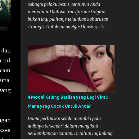
Sebagai pelaku bisnis, tentunya Anda
memahami bahwa transformasi digital
bukan lagi pilihan, melainkan keharusan
strategis. Untuk menavigasi lanskap digital
yang kompleks, peran Creative Digital
Agency menjadi krusial. Namun, seringkali
kemitraan ini hanya bersifat transaksional
 dan
berakhir setelah satu proyek selesai.
 ini
Padahal, kunci sukses digital berkelanjutan
acam
adalah membangun hubungan jangka
panjang, layaknya membangun tim internal
ama,
yang solid. Hubungan yang stabil dan
yang
strategis dengan agency dapat mengurangi
4 Model Kalung Berlian yang Lagi Viral:
biaya onboarding, memastikan konsistensi
Mana yang Cocok Untuk Anda?
brand, dan mengakselerasi ekspansi bisnis
Anda. Berikut adalah tips strategis untuk
Dunia perhiasan selalu memiliki pola
ngan
membangun kemitraan yang sukses dan
uniknya tersendiri dalam mengikuti
akses
bertahan lama. Mengapa Stabilitas
perkembangan zaman. Di tahun ini, kalung
Kemitraan Digital Sangat Penting?