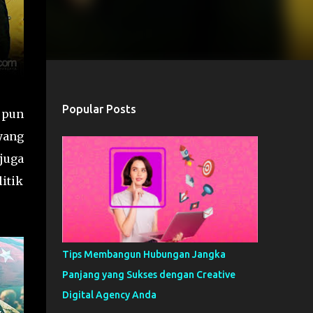
Popular Posts
 pun
yang
juga
litik
Tips Membangun Hubungan Jangka
Panjang yang Sukses dengan Creative
Digital Agency Anda