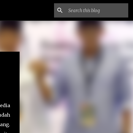
edia
udah
ang.