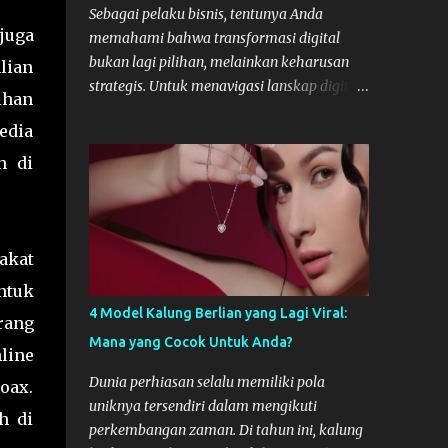
Sebagai pelaku bisnis, tentunya Anda
juga
memahami bahwa transformasi digital
bukan lagi pilihan, melainkan keharusan
lian
strategis. Untuk menavigasi lanskap digital
ihan
yang kompleks, peran Creative Digital
edia
Agency menjadi krusial. Namun, seringkali
kemitraan ini hanya bersifat transaksional
h di
berakhir setelah satu proyek selesai.
Padahal, kunci sukses digital berkelanjutan
adalah membangun hubungan jangka
panjang, layaknya membangun tim internal
akat
yang solid. Hubungan yang stabil dan
ntuk
strategis dengan agency dapat mengurangi
4 Model Kalung Berlian yang Lagi Viral:
rang
biaya onboarding, memastikan konsistensi
Mana yang Cocok Untuk Anda?
brand, dan mengakselerasi ekspansi bisnis
line
Anda. Berikut adalah tips strategis untuk
Dunia perhiasan selalu memiliki pola
oax.
membangun kemitraan yang sukses dan
uniknya tersendiri dalam mengikuti
h di
bertahan lama. Mengapa Stabilitas
perkembangan zaman. Di tahun ini, kalung
Kemitraan Digital Sangat Penting?