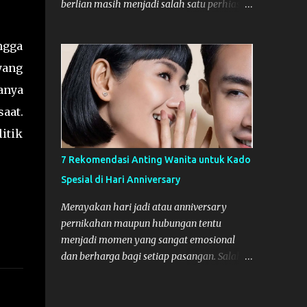
berlian masih menjadi salah satu perhiasan
Hubungan yang singkat dengan Digital
yang banyak dicari di kalangan fashionista
Agency seringkali mengakibatkan
. Jika dulu kalung berlian masih identik
ngga
inkonsistensi. Setiap agency baru
dengan nuansa formal yang kaku, trend
memerlukan waktu untuk memahami DNA
yang
model kalung yang lagi viral belakangan ini
merek Anda, budaya perusahaan, dan
justru bisa bersifat lebih dinamis. Bagi Anda
anya
tantangan pasar yang spesifik. Kemitraan
yang sedang mencari atau menambah
saat.
jangka panjang memastikan bahwa agensi
koleksi necklace diamond, artikel ini akan
te...
itik
memberikan beberapa rekomendasi
modelnya yang lagi viral. Yuk, langsung
7 Rekomendasi Anting Wanita untuk Kado
kita simak bersama-sama pembahasannya,
Spesial di Hari Anniversary
di bawah ini! Model Kalung Berlian Terbaru
yang Lagi Viral Dan berikut setidaknya ada
Merayakan hari jadi atau anniversary
4 model necklace diamond yang
pernikahan maupun hubungan tentu
belakangan ini viral, yang wajib Anda lirik.
menjadi momen yang sangat emosional
The Floating Diamond Model floating
dan berharga bagi setiap pasangan. Salah
diamond atau solitaire minimalis ini,
satu cara terbaik untuk menunjukkan rasa
menggunakan rantai kalung yang tipis,
cinta dan apresiasi Anda adalah dengan
sehingga berlian utamanya akan terlihat
memberikan kado yang tidak hanya indah,