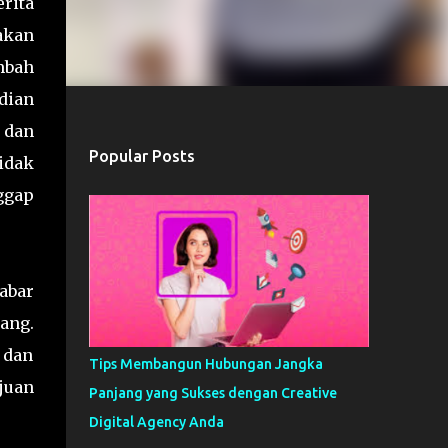
rita
akan
mbah
dian
 dan
Popular Posts
idak
ggap
abar
ang.
 dan
Tips Membangun Hubungan Jangka
juan
Panjang yang Sukses dengan Creative
Digital Agency Anda