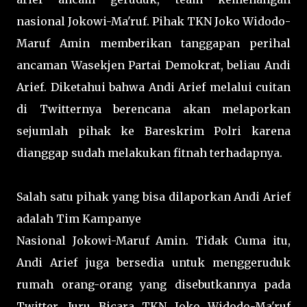
nasional Jokowi-Ma'ruf. Pihak TKN Joko Widodo-
Maruf Amin memberikan tanggapan perihal
ancaman Wasekjen Partai Demokrat, beliau Andi
Arief. Diketahui bahwa Andi Arief melalui cuitan
di Twitternya berencana akan melaporkan
sejumlah pihak ke Bareskrim Polri karena
dianggap sudah melakukan fitnah terhadapnya.
Salah satu pihak yang bisa dilaporkan Andi Arief
adalah Tim Kampanye
Nasional Jokowi-Maruf Amin. Tidak Cuma itu,
Andi Arief juga bersedia untuk menggeruduk
rumah orang-orang yang disebutkannya pada
Twitter. Juru Bicara TKN Joko Widodo-Ma'ruf