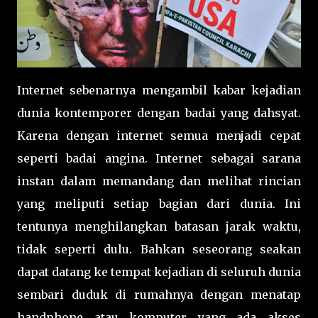
Internet sebenarnya mengambil kabar kejadian
dunia kontemporer dengan badai yang dahsyat.
Karena dengan internet semua menjadi cepat
seperti badai angina. Internet sebagai sarana
instan dalam memandang dan melihat rincian
yang meliputi setiap bagian dari dunia. Ini
tentunya menghilangkan batasan jarak waktu,
tidak seperti dulu. Bahkan seseorang seakan
dapat datang ke tempat kejadian di seluruh dunia
sembari duduk di rumahnya dengan menatap
handphone atau komputer yang ada akses