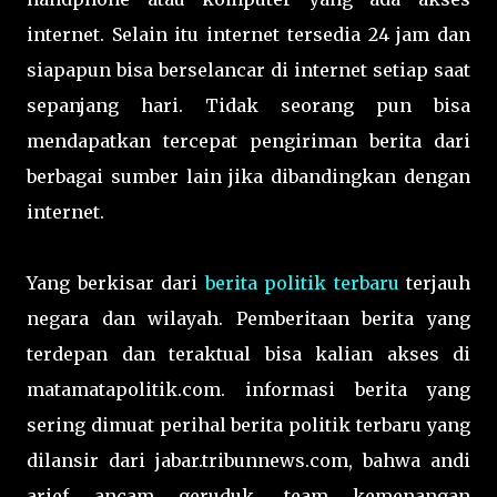
internet. Selain itu internet tersedia 24 jam dan
siapapun bisa berselancar di internet setiap saat
sepanjang hari. Tidak seorang pun bisa
mendapatkan tercepat pengiriman berita dari
berbagai sumber lain jika dibandingkan dengan
internet.
Yang berkisar dari
berita politik terbaru
terjauh
negara dan wilayah. Pemberitaan berita yang
terdepan dan teraktual bisa kalian akses di
matamatapolitik.com. informasi berita yang
sering dimuat perihal berita politik terbaru yang
dilansir dari jabar.tribunnews.com, bahwa andi
arief ancam geruduk, team kemenangan