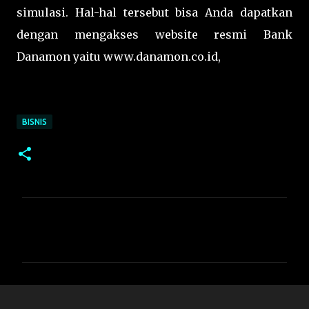
simulasi. Hal-hal tersebut bisa Anda dapatkan
dengan mengakses website resmi Bank
Danamon yaitu www.danamon.co.id,
BISNIS
C
o
m
m
e