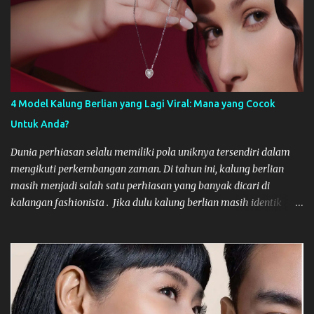
tim internal yang solid. Hubungan yang stabil dan strategis
dengan agency dapat mengurangi biaya onboarding, memastikan
konsistensi brand, dan mengakselerasi ekspansi bisnis Anda.
Berikut adalah tips strategis untuk membangun kemitraan yang
sukses dan bertahan lama. Mengapa Stabilitas Kemitraan Digital
Sangat Penting? Hubungan yang singkat dengan Digital Agency
4 Model Kalung Berlian yang Lagi Viral: Mana yang Cocok
seringkali mengakibatkan inkonsistensi. Setiap agency baru
Untuk Anda?
memerlukan waktu untuk memahami DNA merek Anda, budaya
perusahaan, dan tantangan pasar yang spesifik. Kemitraan
Dunia perhiasan selalu memiliki pola uniknya tersendiri dalam
jangka panjang memastikan bahwa agensi te...
mengikuti perkembangan zaman. Di tahun ini, kalung berlian
masih menjadi salah satu perhiasan yang banyak dicari di
kalangan fashionista . Jika dulu kalung berlian masih identik
dengan nuansa formal yang kaku, trend model kalung yang lagi
viral belakangan ini justru bisa bersifat lebih dinamis. Bagi Anda
yang sedang mencari atau menambah koleksi necklace diamond,
artikel ini akan memberikan beberapa rekomendasi modelnya
yang lagi viral. Yuk, langsung kita simak bersama-sama
pembahasannya, di bawah ini! Model Kalung Berlian Terbaru