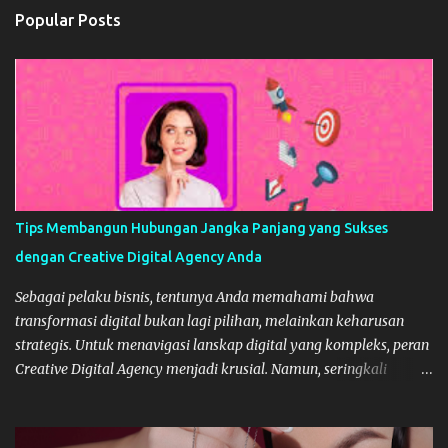
n
Popular Posts
t
s
Tips Membangun Hubungan Jangka Panjang yang Sukses
dengan Creative Digital Agency Anda
Sebagai pelaku bisnis, tentunya Anda memahami bahwa
transformasi digital bukan lagi pilihan, melainkan keharusan
strategis. Untuk menavigasi lanskap digital yang kompleks, peran
Creative Digital Agency menjadi krusial. Namun, seringkali
kemitraan ini hanya bersifat transaksional berakhir setelah satu
proyek selesai. Padahal, kunci sukses digital berkelanjutan adalah
membangun hubungan jangka panjang, layaknya membangun