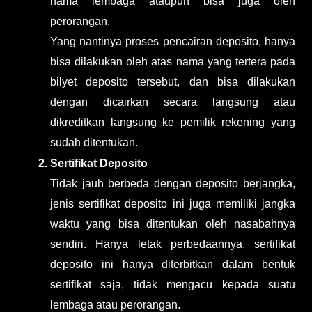
nama lembaga ataupun bisa juga oleh 
perorangan. 
Yang nantinya proses pencairan deposito, hanya 
bisa dilakukan oleh atas nama yang tertera pada 
bilyet deposito tersebut, dan bisa dilakukan 
dengan dicairkan secara langsung atau 
dikreditkan langsung ke pemilik rekening yang 
sudah ditentukan. 
Sertifikat Deposito 
Tidak jauh berbeda dengan deposito berjangka, 
jenis sertifikat deposito ini juga memiliki jangka 
waktu yang bisa ditentukan oleh nasabahnya 
sendiri. Hanya letak perbedaannya, sertifikat 
deposito ini hanya diterbitkan dalam bentuk 
sertifikat saja, tidak mengacu kepada suatu 
lembaga atau perorangan. 