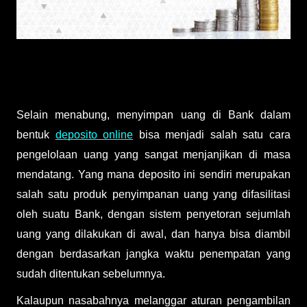
Selain menabung, menyimpan uang di Bank dalam 
bentuk 
deposito online
 bisa menjadi salah satu cara 
pengelolaan uang yang sangat menjanjikan di masa 
mendatang. 
Yang mana deposito ini sendiri merupakan 
salah satu produk penyimpanan uang yang difasilitasi 
oleh suatu Bank, dengan sistem penyetoran sejumlah 
uang yang dilakukan di awal, dan hanya bisa diambil 
dengan berdasarkan jangka waktu penempatan yang 
sudah ditentukan sebelumnya. 
Kalaupun nasabahnya melanggar aturan pengambilan 