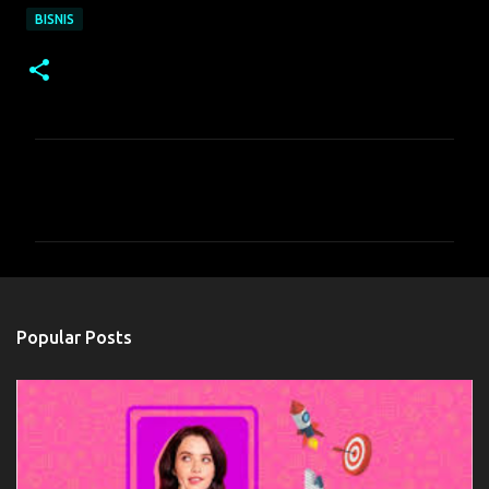
BISNIS
C
o
m
m
e
n
Popular Posts
t
s