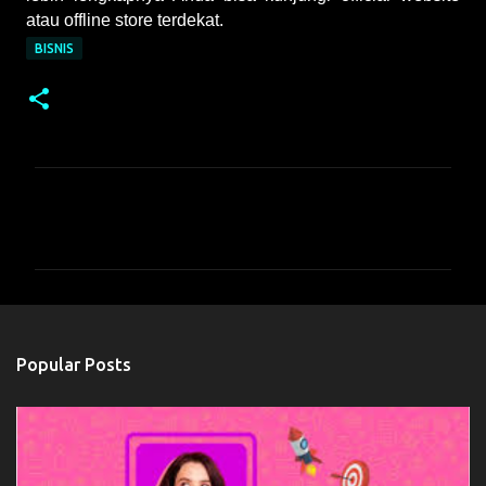
atau offline store terdekat.
BISNIS
C
o
m
m
e
n
Popular Posts
t
s