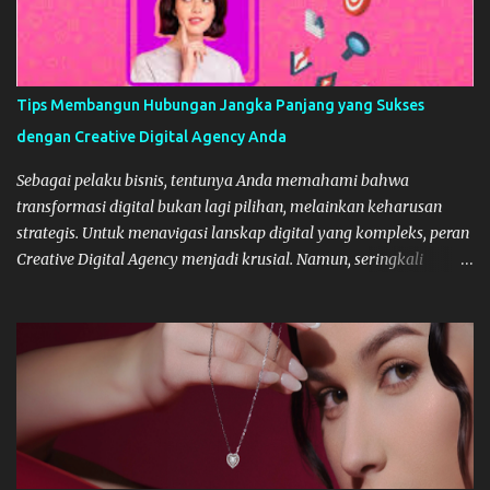
Tips Membangun Hubungan Jangka Panjang yang Sukses
dengan Creative Digital Agency Anda
Sebagai pelaku bisnis, tentunya Anda memahami bahwa
transformasi digital bukan lagi pilihan, melainkan keharusan
strategis. Untuk menavigasi lanskap digital yang kompleks, peran
Creative Digital Agency menjadi krusial. Namun, seringkali
kemitraan ini hanya bersifat transaksional berakhir setelah satu
proyek selesai. Padahal, kunci sukses digital berkelanjutan adalah
membangun hubungan jangka panjang, layaknya membangun
tim internal yang solid. Hubungan yang stabil dan strategis
dengan agency dapat mengurangi biaya onboarding, memastikan
konsistensi brand, dan mengakselerasi ekspansi bisnis Anda.
Berikut adalah tips strategis untuk membangun kemitraan yang
sukses dan bertahan lama. Mengapa Stabilitas Kemitraan Digital