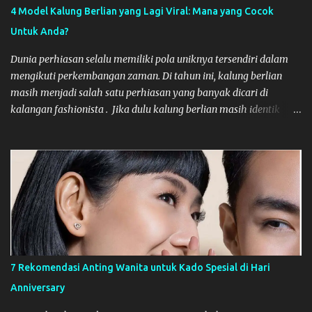
Sangat Penting? Hubungan yang singkat dengan Digital Agency
4 Model Kalung Berlian yang Lagi Viral: Mana yang Cocok
seringkali mengakibatkan inkonsistensi. Setiap agency baru
Untuk Anda?
memerlukan waktu untuk memahami DNA merek Anda, budaya
perusahaan, dan tantangan pasar yang spesifik. Kemitraan
Dunia perhiasan selalu memiliki pola uniknya tersendiri dalam
jangka panjang memastikan bahwa agensi te...
mengikuti perkembangan zaman. Di tahun ini, kalung berlian
masih menjadi salah satu perhiasan yang banyak dicari di
kalangan fashionista . Jika dulu kalung berlian masih identik
dengan nuansa formal yang kaku, trend model kalung yang lagi
viral belakangan ini justru bisa bersifat lebih dinamis. Bagi Anda
yang sedang mencari atau menambah koleksi necklace diamond,
artikel ini akan memberikan beberapa rekomendasi modelnya
yang lagi viral. Yuk, langsung kita simak bersama-sama
pembahasannya, di bawah ini! Model Kalung Berlian Terbaru
yang Lagi Viral Dan berikut setidaknya ada 4 model necklace
diamond yang belakangan ini viral, yang wajib Anda lirik. The
Floating Diamond Model floating diamond atau solitaire
7 Rekomendasi Anting Wanita untuk Kado Spesial di Hari
minimalis ini, menggunakan rantai kalung yang tipis, sehingga
Anniversary
berlian utamanya akan terlihat seolah-olah sedang mengapung
di atas leher pemakainya. Gaya ini menjadi sangat populer b...