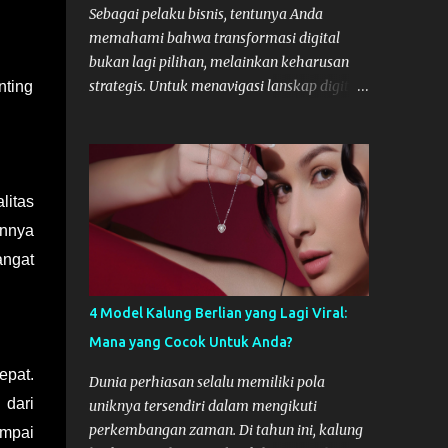
Sebagai pelaku bisnis, tentunya Anda
memahami bahwa transformasi digital
bukan lagi pilihan, melainkan keharusan
strategis. Untuk menavigasi lanskap digital
nting
yang kompleks, peran Creative Digital
Agency menjadi krusial. Namun, seringkali
kemitraan ini hanya bersifat transaksional
berakhir setelah satu proyek selesai.
litas
Padahal, kunci sukses digital berkelanjutan
adalah membangun hubungan jangka
innya
panjang, layaknya membangun tim internal
angat
yang solid. Hubungan yang stabil dan
strategis dengan agency dapat mengurangi
4 Model Kalung Berlian yang Lagi Viral:
biaya onboarding, memastikan konsistensi
Mana yang Cocok Untuk Anda?
brand, dan mengakselerasi ekspansi bisnis
Anda. Berikut adalah tips strategis untuk
epat.
Dunia perhiasan selalu memiliki pola
membangun kemitraan yang sukses dan
 dari
uniknya tersendiri dalam mengikuti
bertahan lama. Mengapa Stabilitas
perkembangan zaman. Di tahun ini, kalung
ampai
Kemitraan Digital Sangat Penting?