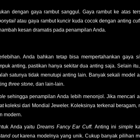
ukan dengan gaya rambut sanggul. Gaya rambut ke atas ter
ponytail
atau gaya rambut kuncir kuda cocok dengan anting
cuf
enambah kesan dramatis pada penampilan Anda.
berlebihan. Anda bahkan tetap bisa mempertahankan gaya
s
uk anting, pastikan hanya sekitar dua anting saja. Selain itu, 
salah satunya tidak menutupi anting lain. Banyak sekali model a
ting
three stone,
dan lain-lain.
ple
sehingga penampilan Anda lebih menonjol. Jika mencari a
t koleksi dari Mondial Jeweler. Koleksinya terkenal beragam, 
n modern.
ntuk Anda yaitu
Dreams Fancy Ear Cuff.
Anting ini
simple
k
stand out
karena modelnya yang unik. Cukup banyak pilihan m