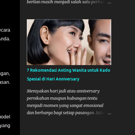
berlian masih menjadi salah satu perhiasan
Hubungan yang singkat dengan Digital
yang banyak dicari di kalangan fashionista
Agency seringkali mengakibatkan
. Jika dulu kalung berlian masih identik
inkonsistensi. Setiap agency baru
dengan nuansa formal yang kaku, trend
memerlukan waktu untuk memahami DNA
ecara
model kalung yang lagi viral belakangan ini
merek Anda, budaya perusahaan, dan
justru bisa bersifat lebih dinamis. Bagi Anda
Anda.
tantangan pasar yang spesifik. Kemitraan
yang sedang mencari atau menambah
jangka panjang memastikan bahwa agensi
koleksi necklace diamond, artikel ini akan
te...
memberikan beberapa rekomendasi
modelnya yang lagi viral. Yuk, langsung
7 Rekomendasi Anting Wanita untuk Kado
ngan,
kita simak bersama-sama pembahasannya,
Spesial di Hari Anniversary
di bawah ini! Model Kalung Berlian Terbaru
asan.
yang Lagi Viral Dan berikut setidaknya ada
Merayakan hari jadi atau anniversary
4 model necklace diamond yang
pernikahan maupun hubungan tentu
belakangan ini viral, yang wajib Anda lirik.
menjadi momen yang sangat emosional
The Floating Diamond Model floating
dan berharga bagi setiap pasangan. Salah
model
diamond atau solitaire minimalis ini,
satu cara terbaik untuk menunjukkan rasa
menggunakan rantai kalung yang tipis,
 yang
cinta dan apresiasi Anda adalah dengan
sehingga berlian utamanya akan terlihat
memberikan kado yang tidak hanya indah,