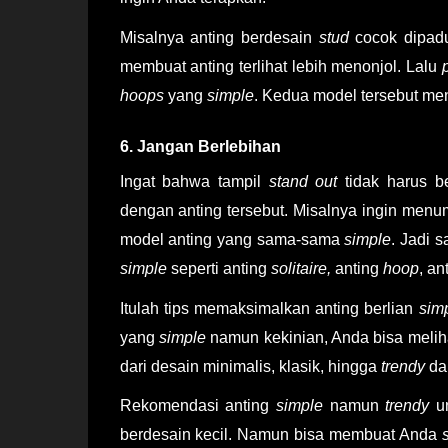
Misalnya anting berdesain
stud
cocok dipad
membuat anting terlihat lebih menonjol. Lalu
hoops
yang
simple
. Kedua model tersebut m
6. Jangan Berlebihan
Ingat bahwa tampil
stand out
tidak harus 
dengan anting tersebut. Misalnya ingin menump
model anting yang sama-sama
simple
. Jadi 
simple
seperti anting
solitaire,
anting
hoop
, an
Itulah tips memaksimalkan
anting berlian
sim
yang
simple
namun kekinian, Anda bisa meliha
dari desain minimalis, klasik, hingga
trendy
da
Rekomendasi anting
simple
namun
trendy
u
berdesain kecil. Namun bisa membuat Anda